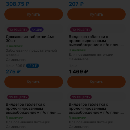
308.75 ₽
207 ₽
Купить
Купить
ПО РЕЦЕПТУ
АКЦИЯ
ПО РЕЦЕПТУ
Доксазозин таблетки 4мг
Вилдегра таблетки с
30шт
пролонгированным
высвобождением п/о плен.
100мг 30шт
Заболевания предстательной
Для повышения потенции
железы
Самовывоз
Самовывоз
Цена
305
₽
-30 ₽
Цена
275 ₽
1 469 ₽
Купить
Купить
ПО РЕЦЕПТУ
ПО РЕЦЕПТУ
Вилдегра таблетки с
Вилдегра таблетки с
пролонгированным
пролонгированным
высвобождением п/о плен.
высвобождением п/о плен.
100мг 10шт
100мг 4шт
Для повышения потенции
Для повышения потенции
Самовывоз
Самовывоз