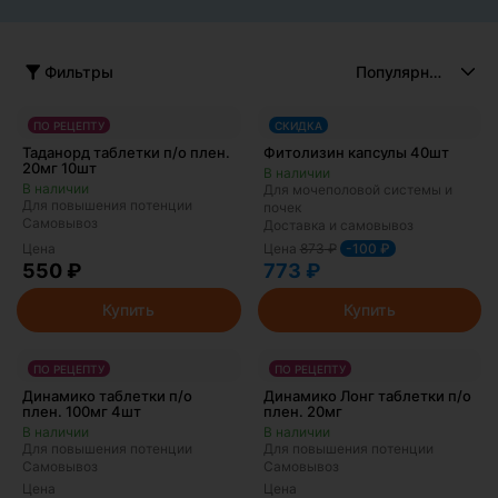
Контакты
Лицензия
Вакансии
Фильтры
Анализы
Правила работы
Правила Здравсити Плюс
ПО РЕЦЕПТУ
СКИДКА
Таданорд таблетки п/о плен.
Фитолизин капсулы 40шт
20мг 10шт
Для мочеполовой системы и
Для повышения потенции
почек
Самовывоз
Доставка и самовывоз
Цена
873
₽
Цена
-100 ₽
550 ₽
773 ₽
Купить
Купить
ПО РЕЦЕПТУ
ПО РЕЦЕПТУ
Динамико таблетки п/о
Динамико Лонг таблетки п/о
плен. 100мг 4шт
плен. 20мг
Для повышения потенции
Для повышения потенции
Самовывоз
Самовывоз
Цена
Цена