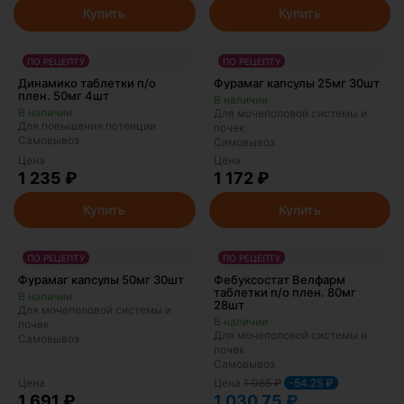
Купить
Купить
ПО РЕЦЕПТУ
ПО РЕЦЕПТУ
Динамико таблетки п/о
Фурамаг капсулы 25мг 30шт
плен. 50мг 4шт
Для мочеполовой системы и
Для повышения потенции
почек
Самовывоз
Самовывоз
Цена
Цена
1 235 ₽
1 172 ₽
Купить
Купить
ПО РЕЦЕПТУ
ПО РЕЦЕПТУ
Фурамаг капсулы 50мг 30шт
Фебуксостат Велфарм
таблетки п/о плен. 80мг
28шт
Для мочеполовой системы и
почек
Для мочеполовой системы и
Самовывоз
почек
Самовывоз
Цена
1 085
₽
Цена
-54.25 ₽
1 691 ₽
1 030.75 ₽