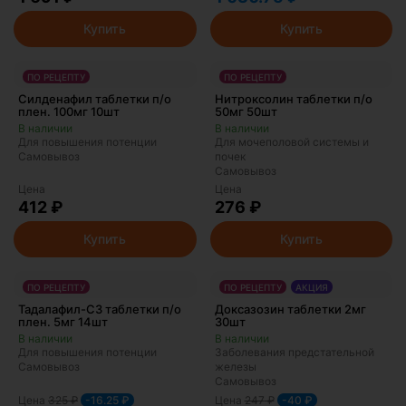
Купить
Купить
ПО РЕЦЕПТУ
ПО РЕЦЕПТУ
Силденафил таблетки п/о
Нитроксолин таблетки п/о
плен. 100мг 10шт
50мг 50шт
Для повышения потенции
Для мочеполовой системы и
Самовывоз
почек
Самовывоз
Цена
Цена
412 ₽
276 ₽
Купить
Купить
ПО РЕЦЕПТУ
ПО РЕЦЕПТУ
АКЦИЯ
Тадалафил-СЗ таблетки п/о
Доксазозин таблетки 2мг
плен. 5мг 14шт
30шт
Для повышения потенции
Заболевания предстательной
Самовывоз
железы
Самовывоз
Цена
325
₽
Цена
247
₽
-16.25 ₽
-40 ₽