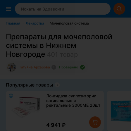
Закрыть
Круглосуточно
Главная
Лекарства
Мочеполовая система
Препараты для мочеполовой
Избранное
системы в Нижнем
Нижегородская область
Новгороде
401
товар
Главная
Татьяна Архарова
Проверено
Разделы
Популярные товары
ТЕ
РМ
Сервисы
О проекте
Лонгидаза суппозитории
ОС
УМ
вагинальные и
КА
ректальные 3000МЕ 20шт
Помощь
Найти товар
Блог
Доставка и оплата
Как сделать заказ
Найти аптеку
Здравсити Плюс
4 941
₽