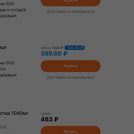
рма ООО
ца и сосудов
Доставка и самовывоз
едерация
0шт
Цена
444
₽
-44.40 ₽
399.60 ₽
рма ООО
Купить
рта
едерация
Доставка и самовывоз
летки 1040мг
Цена
463 ₽
926
Купить