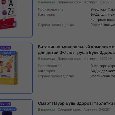
Длинный
срок
Артикул:
337325
Производитель
Внешторг Фа
Категория
БАДы для пох
контроля веса
Страна производства
Российская Ф
Витаминно-минеральный комплекс от
АКЦИЯ
для детей 3-7 лет груша Будь Здоров
 В ПОДАРОК
жевательные 860мг 30шт
Длинный
срок
Артикул:
337509
Производитель
Внешторг Фа
Категория
БАДы для кост
Страна производства
Российская Ф
Смарт Пауэр Будь Здоров! таблетки
АКЦИЯ
Средний
срок
Артикул:
345201
 В ПОДАРОК