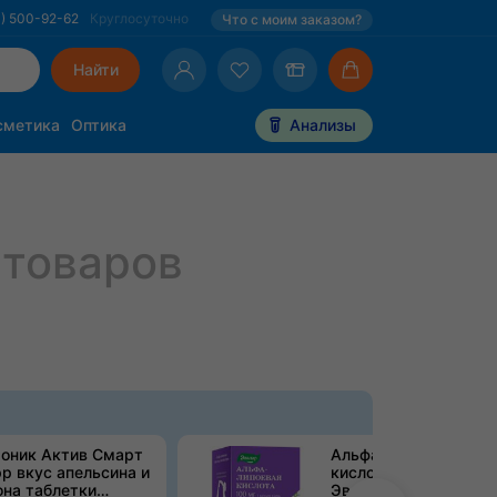
0) 500-92-62
Круглосуточно
Что с моим заказом?
Найти
сметика
Оптика
Анализы
товаров
тоник Актив Смарт
Альфа-липоевая
р вкус апельсина и
кислота Anti-Age
на таблетки
Эвалар капсулы 1,1г