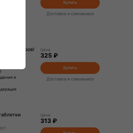
Купить
ы
Доставка и самовывоз
едерация
г Будь Здоров!
Цена
325 ₽
Купить
О
удения и
Доставка и самовывоз
едерация
 таблетки
Цена
313 ₽
927
Купить