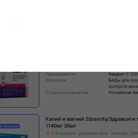
Производитель
Анвилаб ООО
Категория
Аминокислот
Страна производства
Российская Ф
Альфа-липоевая кислота Форте 100м
таблетки 600мг 30шт
 В ПОДАРОК
Длинный
срок
Артикул:
357353
Производитель
Квадрат-С ОО
Категория
БАДы для пох
контроля веса
Страна производства
Российская Ф
Калий и магний Zdravcity/Здравсити
1140мг 30шт
 В ПОДАРОК
5
Длинный
срок
Артикул:
230