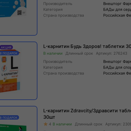
Производитель
Внешторг Фа
Категория
БАДы для серд
Страна производства
Российская Ф
L-карнитин Будь Здоров! таблетки 3
АКЦИЯ
Длинный
срок
Артикул:
276243
 В ПОДАРОК
Производитель
Внешторг Фа
Категория
БАДы для спо
Страна производства
Российская Ф
L-карнитин Zdravcity/Здравсити таб
30шт
 В ПОДАРОК
4
Длинный
срок
Артикул:
230