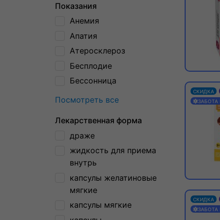
Показания
Анемия
Апатия
Атеросклероз
Бесплодие
Бессонница
СКИДКА
Посмотреть все
ЗАБОТА
Лекарственная форма
драже
жидкость для приема
внутрь
капсулы желатиновые
мягкие
СКИДКА
капсулы мягкие
ЗАБОТА
капсулы