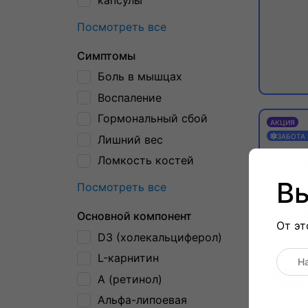
Посмотреть все
Симптомы
Боль в мышцах
Воспаление
Гормональный сбой
АКЦИЯ
ЗАБОТА
Лишний вес
Ломкость костей
Вы
Посмотреть все
Основной компонент
От эт
D3 (холекальциферол)
L-карнитин
АКЦИЯ
А (ретинол)
ЗАБОТА
Альфа-липоевая