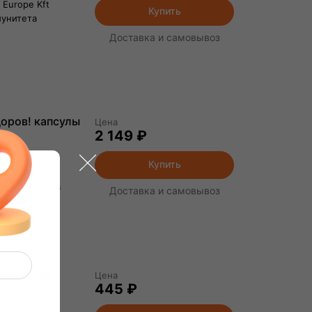
 Europe Kft
Купить
унитета
Доставка и самовывоз
оров! капсулы
Цена
2 149 ₽
Купить
рма ООО
ца и сосудов
Доставка и самовывоз
едерация
улы 800мг
Цена
445 ₽