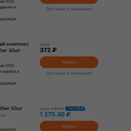
рма ООО
удения и
Доставка и самовывоз
едерация
ай комплекс
Цена
372 ₽
0мг 30шт
Купить
рма ООО
я памяти и
Доставка и самовывоз
едерация
30мг 50шт
Цена
1 417
₽
-141.70 ₽
1 275.30 ₽
844
Купить
унитета