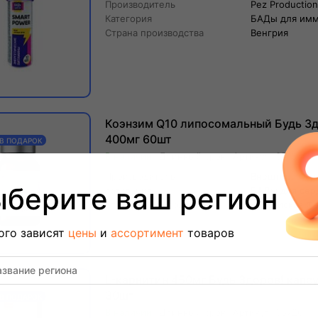
Производитель
Pez Production
Категория
БАДы для имм
Страна производства
Венгрия
Коэнзим Q10 липосомальный Будь Зд
400мг 60шт
 В ПОДАРОК
Длинный
срок
Артикул:
351850
Производитель
Внешторг Фа
берите ваш регион
Категория
БАДы для серд
Страна производства
Российская Ф
ого зависят
цены
и
ассортимент
товаров
L-карнитин 450мг Будь Здоров! капс
30шт
 В ПОДАРОК
Длинный
срок
Артикул:
357264