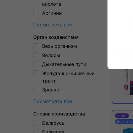
кислота
Аргинин
Посмотреть все
Орган воздействия
Весь организм
АКЦИЯ
Волосы
ЗАБОТА
Дыхательные пути
Желудочно-кишечный
тракт
Зрение
Посмотреть все
Страна производства
АКЦИЯ
Беларусь
ЗАБОТА
Болгария