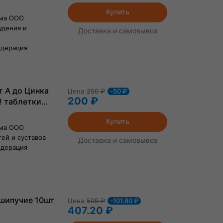
Купить
рма ООО
удения и
Доставка и самовывоз
едерация
 А до Цинка
Цена
250
₽
-50 ₽
200 ₽
! таблетки
Купить
рма ООО
ей и суставов
Доставка и самовывоз
едерация
 шипучие 10шт
Цена
509
₽
-101.80 ₽
407.20 ₽