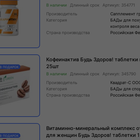
Длинный
срок
Артикул:
354771
Производитель
Сапплемент г
Категория
БАДы для пох
контроля веса
Страна производства
Российская Ф
Кофеинактив Будь Здоров! таблетки 
25шт
 В ПОДАРОК
Длинный
срок
Артикул:
345790
Производитель
Квадрат-С ОО
Категория
БАДы для спо
Страна производства
Российская Ф
Витаминно-минеральный комплекс от
для женщин Будь Здоров! таблетки 
 В ПОДАРОК