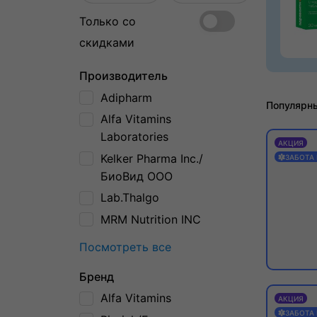
Только со
скидками
Производитель
Adipharm
Популярн
Alfa Vitamins
Laboratories
АКЦИЯ
Kelker Pharma Inc./
ЗАБОТА
БиоВид ООО
Lab.Thalgo
MRM Nutrition INC
Посмотреть все
Бренд
Alfa Vitamins
АКЦИЯ
ЗАБОТА