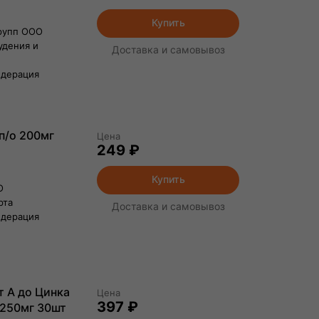
Купить
рупп ООО
удения и
Доставка и самовывоз
едерация
п/о 200мг
Цена
249 ₽
Купить
О
рта
Доставка и самовывоз
едерация
 А до Цинка
Цена
397 ₽
1250мг 30шт