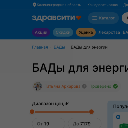
Калининградская область
Как сделать заказ
До
Каталог
Акции
Скидки
Уценка
Лекарства
Б
Мама и малыш
Предохранение и беременност
Главная
БАДы
БАДы для энергии
БАДы для энерг
Татьяна Архарова
Проверено
Диапазон цен, ₽
Попул
От
До