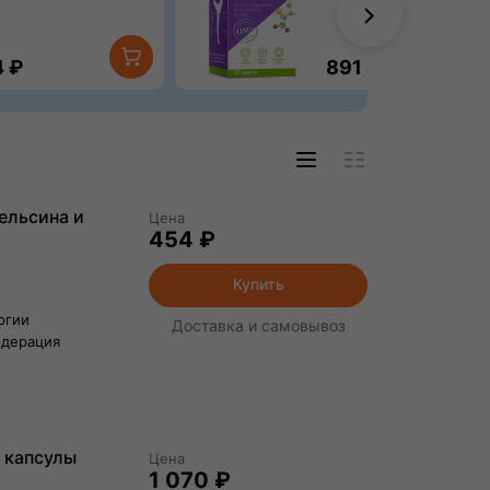
чие 4г 20шт
100мг 30шт
4
₽
891
₽
ельсина и
Цена
454 ₽
Купить
ргии
Доставка и самовывоз
едерация
 капсулы
Цена
1 070 ₽