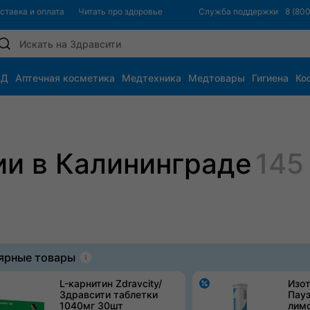
ставка и оплата
Читать про здоровье
Служба поддержки
8 (80
АД
Аптечная косметика
Медтехника
Медтовары
Гигиена
Ко
ь
Здоровое питание
Ортопедия
Ветаптека
ии в Калининграде
145
ярные товары
L-карнитин Zdravcity/
Изо
Здравсити таблетки
Пауэ
1040мг 30шт
лимо