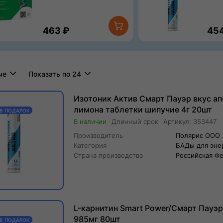
шипу
463
₽
45
ые
Показать по 24
Изотоник Актив Смарт Пауэр вкус ап
лимона таблетки шипучие 4г 20шт
 В ПОДАРОК
Длинный
срок
Артикул:
353447
Производитель
Полярис ООО
Категория
БАДы для эне
Страна производства
Российская Ф
L-карнитин Smart Power/Смарт Пауэр
985мг 80шт
 В ПОДАРОК