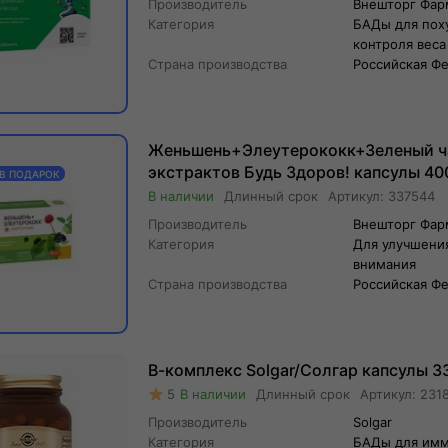
Производитель
Внешторг Фа
Категория
БАДы для пох
контроля веса
Страна производства
Российская Ф
Женьшень+Элеутерококк+Зеленый ч
экстрактов Будь Здоров! капсулы 40
 В ПОДАРОК
Длинный
срок
Артикул:
337544
Производитель
Внешторг Фа
Категория
Для улучшени
внимания
Страна производства
Российская Ф
В-комплекс Solgar/Солгар капсулы 3
5
Длинный
срок
Артикул:
231
Производитель
Solgar
Категория
БАДы для имм